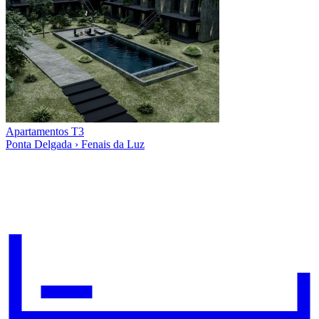
Apartamentos T3
Ponta Delgada › Fenais da Luz