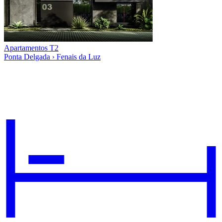
Apartamentos T2
Ponta Delgada › Fenais da Luz