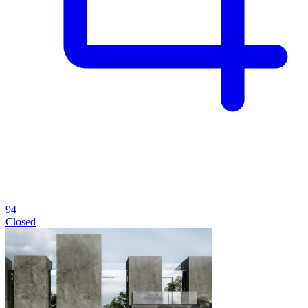
94
Closed