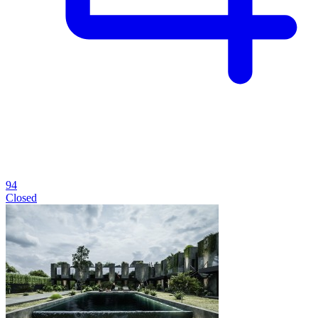
94
Closed