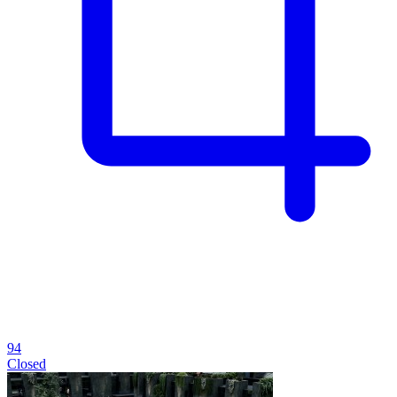
94
Closed