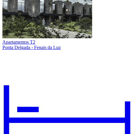
Apartamentos T2
Ponta Delgada › Fenais da Luz