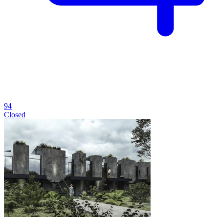
94
Closed