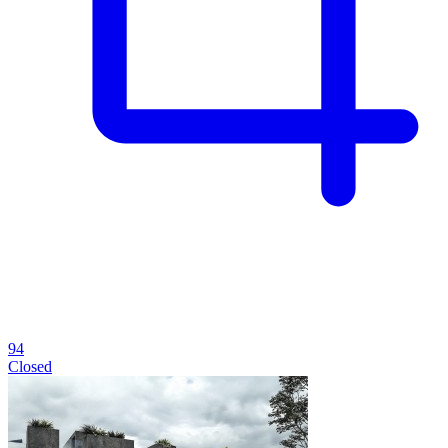
94
Closed