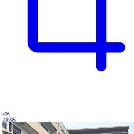
496
3 900€