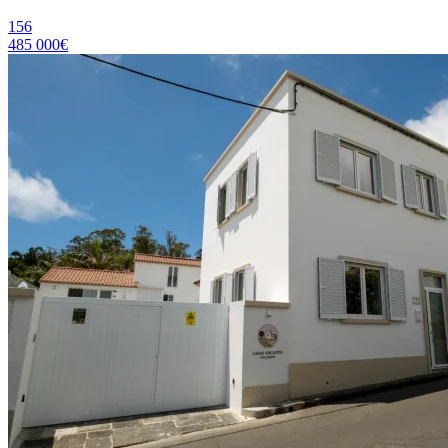
156
485 000€