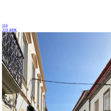
116
319 400€