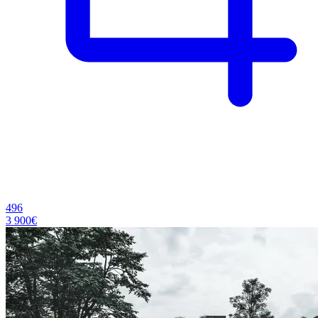
496
3 900€