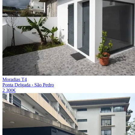
Moradias T4
Ponta Delgada › São Pedro
2 300€