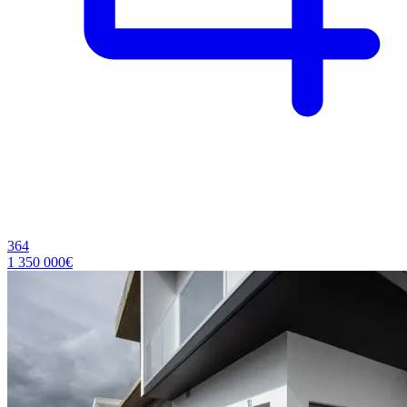
364
1 350 000€