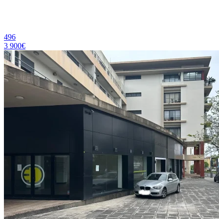
496
3 900€