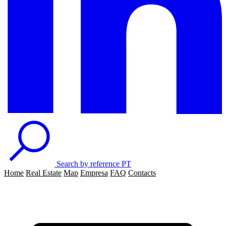
Search by reference
PT
Home
Real Estate
Map
Empresa
FAQ
Contacts