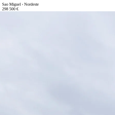
Sao Miguel › Nordeste
298 500 €