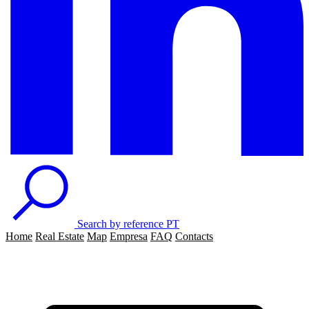
Search by reference
PT
Home
Real Estate
Map
Empresa
FAQ
Contacts